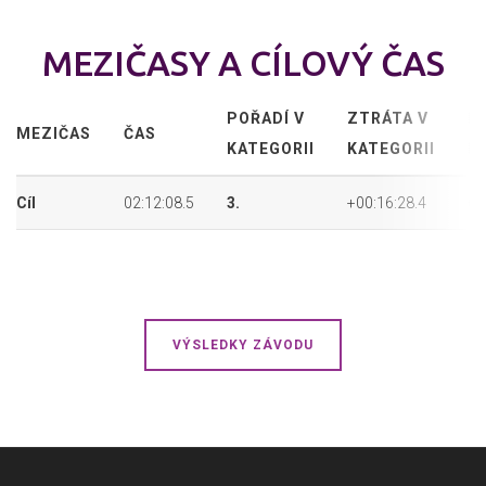
MEZIČASY A CÍLOVÝ ČAS
POŘADÍ V
ZTRÁTA V
P
MEZIČAS
ČAS
KATEGORII
KATEGORII
P
Cíl
02:12:08.5
3.
+00:16:28.4
6.
VÝSLEDKY ZÁVODU