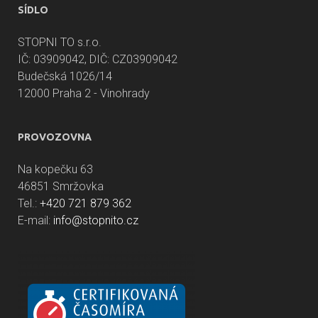
SÍDLO
STOPNI TO s.r.o.
IČ: 03909042, DIČ: CZ03909042
Budečská 1026/14
12000 Praha 2 - Vinohrady
PROVOZOVNA
Na kopečku 63
46851 Smržovka
Tel.:
+420 721 879 362
E-mail:
info@stopnito.cz