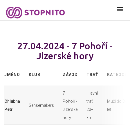
27.04.2024 - 7 Pohoří -
Jizerské hory
JMÉNO
KLUB
ZÁVOD
TRAŤ
KATEGORI
7
Hlavní
Chlubna
Pohoří -
trať
Muži do 39
Sensemakers
Petr
Jizerské
20+
let
hory
km