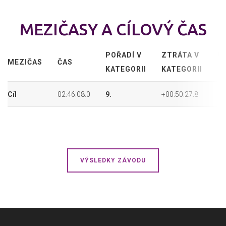
MEZIČASY A CÍLOVÝ ČAS
POŘADÍ V
ZTRÁTA V
P
MEZIČAS
ČAS
KATEGORII
KATEGORII
P
Cíl
02:46:08.0
9.
+00:50:27.8
21
VÝSLEDKY ZÁVODU