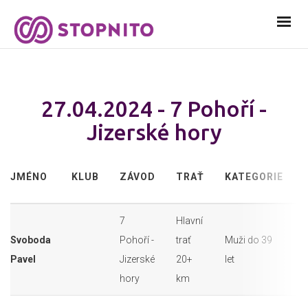
27.04.2024 - 7 Pohoří -
Jizerské hory
JMÉNO
KLUB
ZÁVOD
TRAŤ
KATEGORIE
7
Hlavní
Svoboda
Pohoří -
trať
Muži do 39
Pavel
Jizerské
20+
let
hory
km