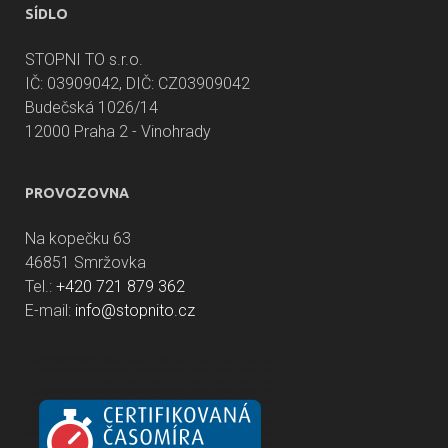
SÍDLO
STOPNI TO s.r.o.
IČ: 03909042, DIČ: CZ03909042
Budečská 1026/14
12000 Praha 2 - Vinohrady
PROVOZOVNA
Na kopečku 63
46851 Smržovka
Tel.:
+420 721 879 362
E-mail:
info@stopnito.cz