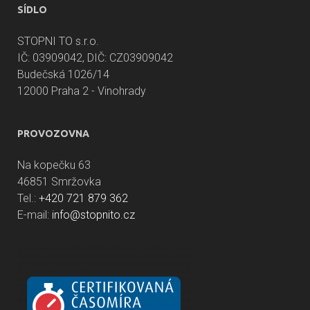
SÍDLO
STOPNI TO s.r.o.
IČ: 03909042, DIČ: CZ03909042
Budečská 1026/14
12000 Praha 2 - Vinohrady
PROVOZOVNA
Na kopečku 63
46851 Smržovka
Tel.:
+420 721 879 362
E-mail:
info@stopnito.cz