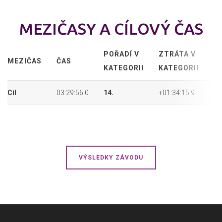
MEZIČASY A CÍLOVÝ ČAS
POŘADÍ V
ZTRÁTA V
P
MEZIČAS
ČAS
KATEGORII
KATEGORII
P
Cíl
03:29:56.0
14.
+01:34:15.9
35
VÝSLEDKY ZÁVODU