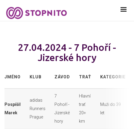
27.04.2024 - 7 Pohoří -
Jizerské hory
JMÉNO
KLUB
ZÁVOD
TRAŤ
KATEGORIE
7
Hlavní
adidas
Pospíšil
Pohoří -
trať
Muži do 39
Runners
Marek
Jizerské
20+
let
Prague
hory
km