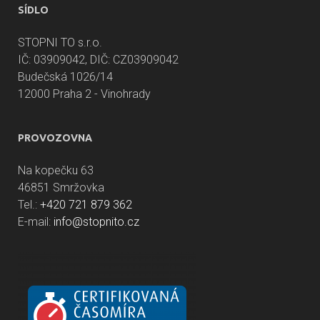
SÍDLO
STOPNI TO s.r.o.
IČ: 03909042, DIČ: CZ03909042
Budečská 1026/14
12000 Praha 2 - Vinohrady
PROVOZOVNA
Na kopečku 63
46851 Smržovka
Tel.:
+420 721 879 362
E-mail:
info@stopnito.cz