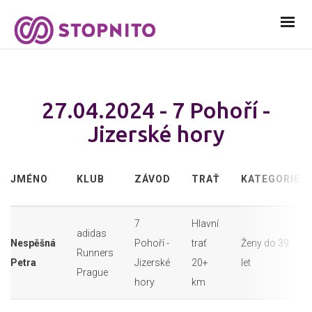
27.04.2024 - 7 Pohoří -
Jizerské hory
JMÉNO
KLUB
ZÁVOD
TRAŤ
KATEGORIE
7
Hlavní
adidas
Nespěšná
Pohoří -
trať
Ženy do 39
Runners
Petra
Jizerské
20+
let
Prague
hory
km