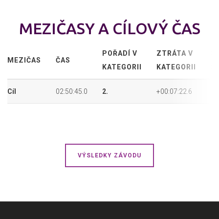
MEZIČASY A CÍLOVÝ ČAS
POŘADÍ V
ZTRÁTA V
P
MEZIČAS
ČAS
KATEGORII
KATEGORII
P
Cíl
02:50:45.0
2.
+00:07:22.6
6.
VÝSLEDKY ZÁVODU