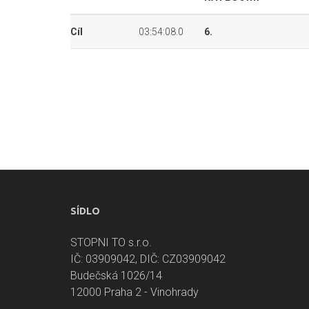
Cíl
03:54:08.0
6.
SÍDLO
STOPNI TO s.r.o.
IČ: 03909042, DIČ: CZ03909042
Budečská 1026/14
12000 Praha 2 - Vinohrady