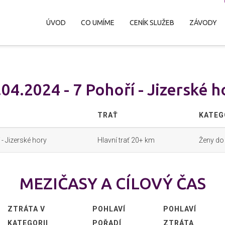
ÚVOD
CO UMÍME
CENÍK SLUŽEB
ZÁVODY
.04.2024 - 7 Pohoří - Jizerské h
TRAŤ
KATEG
 - Jizerské hory
Hlavní trať 20+ km
Ženy do 
MEZIČASY A CÍLOVÝ ČAS
ZTRÁTA V
POHLAVÍ
POHLAVÍ
KATEGORII
POŘADÍ
ZTRÁTA