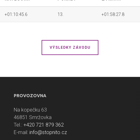
+01:10:45.6
13.
+01:58:27.8
VÝSLEDKY ZÁVODU
PROVOZOVNA
Na kopečku 63
46851 Smržovka
Tel.:
+420 721 879 362
E-mail:
info@stopnito.cz