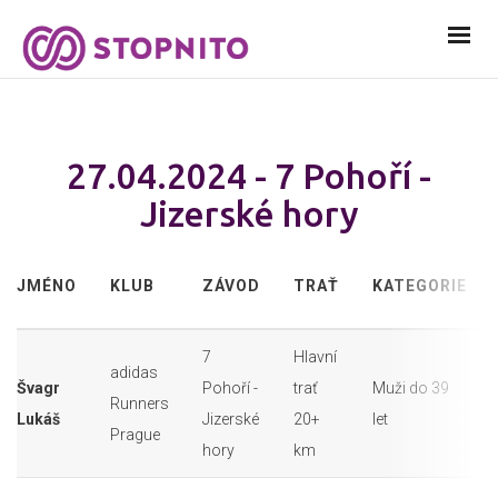
27.04.2024 - 7 Pohoří -
Jizerské hory
JMÉNO
KLUB
ZÁVOD
TRAŤ
KATEGORIE
7
Hlavní
adidas
Švagr
Pohoří -
trať
Muži do 39
Runners
Lukáš
Jizerské
20+
let
Prague
hory
km