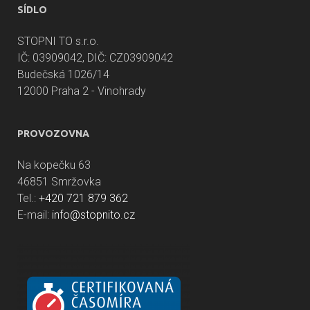
SÍDLO
STOPNI TO s.r.o.
IČ: 03909042, DIČ: CZ03909042
Budečská 1026/14
12000 Praha 2 - Vinohrady
PROVOZOVNA
Na kopečku 63
46851 Smržovka
Tel.:
+420 721 879 362
E-mail:
info@stopnito.cz