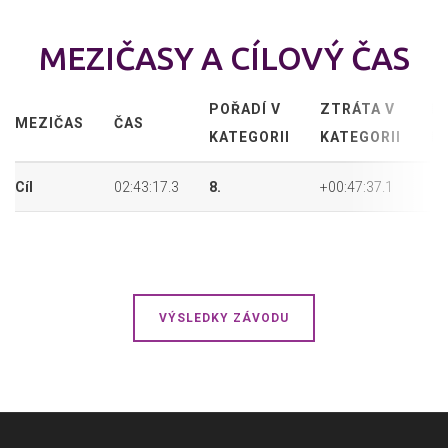
MEZIČASY A CÍLOVÝ ČAS
POŘADÍ V
ZTRÁTA V
P
MEZIČAS
ČAS
KATEGORII
KATEGORII
P
Cíl
02:43:17.3
8.
+00:47:37.1
18
VÝSLEDKY ZÁVODU