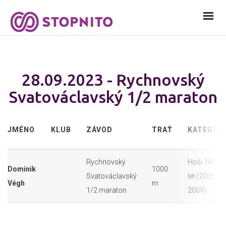
28.09.2023 - Rychnovský
Svatováclavský 1/2 maraton
JMÉNO
KLUB
ZÁVOD
TRAŤ
KATEGORI
Rychnovský
Hoši 14 - 15
Dominik
1000
Svatováclavský
let (2008 -
Végh
m
1/2 maraton
2009)