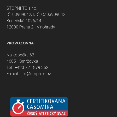
STOPNI TO s.r.o.
IČ: 03909042, DIČ: CZ03909042
Budečská 1026/14
12000 Praha 2 - Vinohrady
PROVOZOVNA
Na kopečku 63
46851 Smržovka
Tel.:
+420 721 879 362
E-mail:
info@stopnito.cz