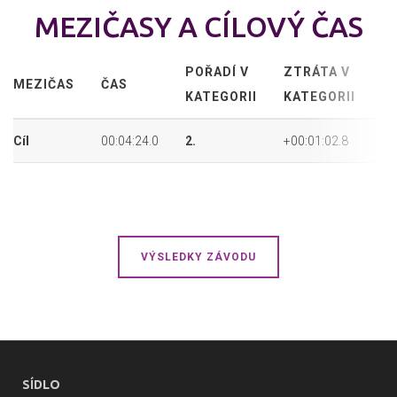
MEZIČASY A CÍLOVÝ ČAS
POŘADÍ V
ZTRÁTA V
P
MEZIČAS
ČAS
KATEGORII
KATEGORII
P
Cíl
00:04:24.0
2.
+00:01:02.8
12
VÝSLEDKY ZÁVODU
SÍDLO