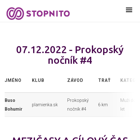
07.12.2022 - Prokopský
nočník #4
JMÉNO
KLUB
ZÁVOD
TRAŤ
KATEGO
Buso
Prokopský
Muži do 3
plamienka.sk
6 km
Bohumir
nočník #4
let