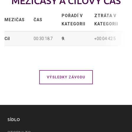
MEZIČASY A CÍLOVÝ ČAS
POŘADÍ V
ZTRÁTA V
P
MEZIČAS
ČAS
KATEGORII
KATEGORII
P
Cíl
00:30:18.7
9.
+00:04:42.5
12
VÝSLEDKY ZÁVODU
SÍDLO