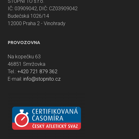
STOPNI TO s.r.o.
IČ: 03909042, DIČ: CZ03909042
Budečská 1026/14
12000 Praha 2 - Vinohrady
PROVOZOVNA
Na kopečku 63
46851 Smržovka
Tel.:
+420 721 879 362
E-mail:
info@stopnito.cz