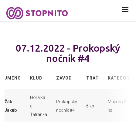
07.12.2022 - Prokopský
nočník #4
JMÉNO
KLUB
ZÁVOD
TRAŤ
KATEGORIE
Horalka
Žák
Prokopský
Muži do 39
a
6 km
Jakub
nočník #4
let
Tatranka