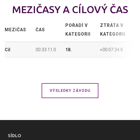
MEZIČASY A CÍLOVÝ ČAS
POŘADÍ V
ZTRÁTA V
P
MEZIČAS
ČAS
KATEGORII
KATEGORII
P
Cíl
00:33:11.0
18.
+00:07:34.8
26
VÝSLEDKY ZÁVODU
SÍDLO