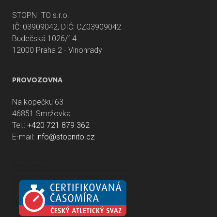
STOPNI TO s.r.o.
IČ: 03909042, DIČ: CZ03909042
Budečská 1026/14
12000 Praha 2 - Vinohrady
PROVOZOVNA
Na kopečku 63
46851 Smržovka
Tel.:
+420 721 879 362
E-mail:
info@stopnito.cz