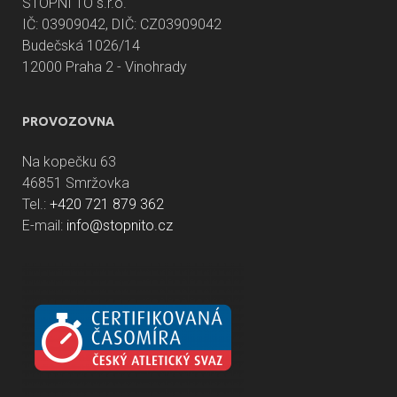
STOPNI TO s.r.o.
IČ: 03909042, DIČ: CZ03909042
Budečská 1026/14
12000 Praha 2 - Vinohrady
PROVOZOVNA
Na kopečku 63
46851 Smržovka
Tel.:
+420 721 879 362
E-mail:
info@stopnito.cz