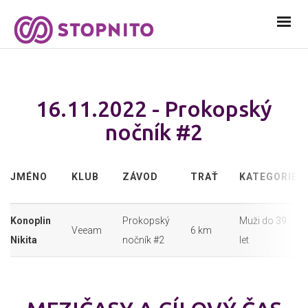
16.11.2022 - Prokopský
nočník #2
JMÉNO
KLUB
ZÁVOD
TRAŤ
KATEGORIE
Konoplin
Prokopský
Muži do 39
Veeam
6 km
Nikita
nočník #2
let