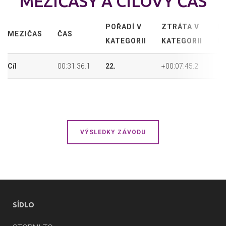
MEZIČASY A CÍLOVÝ ČAS
POŘADÍ V
ZTRÁTA V
P
MEZIČAS
ČAS
KATEGORII
KATEGORII
P
Cíl
00:31:36.1
22.
+00:07:45.2
37
VÝSLEDKY ZÁVODU
SÍDLO