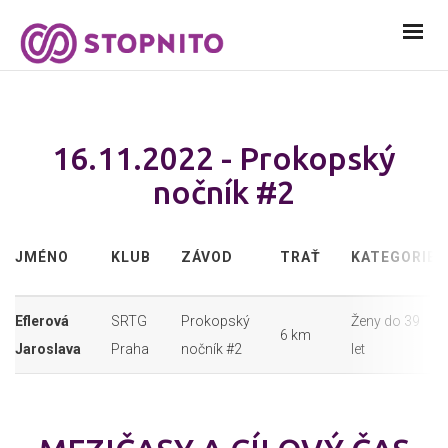
16.11.2022 - Prokopský
nočník #2
JMÉNO
KLUB
ZÁVOD
TRAŤ
KATEGORIE
Eflerová
SRTG
Prokopský
Ženy do 39
6 km
Jaroslava
Praha
nočník #2
let