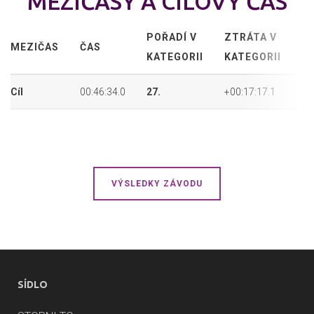
MEZIČASY A CÍLOVÝ ČAS
POŘADÍ V
ZTRÁTA V
P
MEZIČAS
ČAS
KATEGORII
KATEGORII
P
Cíl
00:46:34.0
27.
+00:17:17.1
53
VÝSLEDKY ZÁVODU
SÍDLO