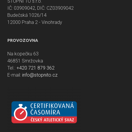
STOPNI TO s.r.o.
IČ: 03909042, DIČ: CZ03909042
Budečská 1026/14
12000 Praha 2 - Vinohrady
PROVOZOVNA
Na kopečku 63
46851 Smržovka
Tel.:
+420 721 879 362
E-mail:
info@stopnito.cz