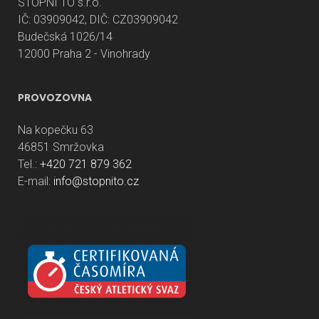
STOPNI TO s.r.o.
IČ: 03909042, DIČ: CZ03909042
Budečská 1026/14
12000 Praha 2 - Vinohrady
PROVOZOVNA
Na kopečku 63
46851 Smržovka
Tel.:
+420 721 879 362
E-mail:
info@stopnito.cz