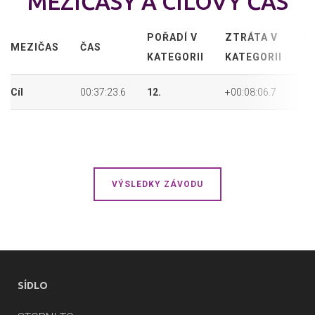
MEZIČASY A CÍLOVÝ ČAS
POŘADÍ V
ZTRÁTA V
P
MEZIČAS
ČAS
KATEGORII
KATEGORII
P
Cíl
00:37:23.6
12.
+00:08:06.7
32
VÝSLEDKY ZÁVODU
SÍDLO