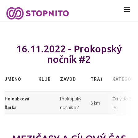
16.11.2022 - Prokopský
nočník #2
JMÉNO
KLUB
ZÁVOD
TRAŤ
KATEGORI
Holoubková
Prokopský
Ženy do 39
6 km
Šárka
nočník #2
let