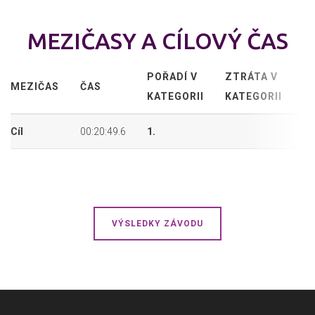
MEZIČASY A CÍLOVÝ ČAS
POŘADÍ V
ZTRÁTA V
P
MEZIČAS
ČAS
KATEGORII
KATEGORII
P
Cíl
00:20:49.6
1.
1.
VÝSLEDKY ZÁVODU