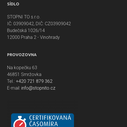
SÍDLO
STOPNI TO s.r.o.
IČ: 03909042, DIČ: CZ03909042
Budečská 1026/14
12000 Praha 2 - Vinohrady
PROVOZOVNA
Na kopečku 63
46851 Smržovka
Tel.:
+420 721 879 362
E-mail:
info@stopnito.cz