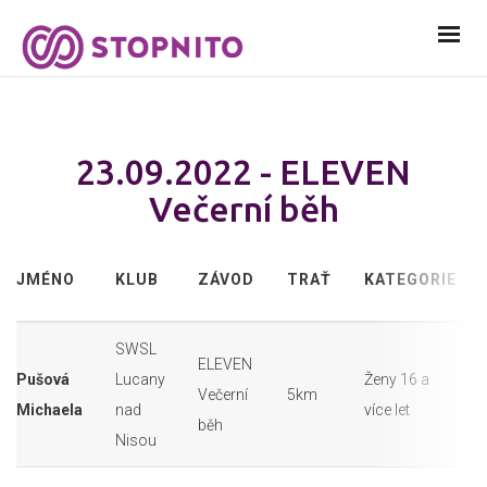
23.09.2022 - ELEVEN
Večerní běh
JMÉNO
KLUB
ZÁVOD
TRAŤ
KATEGORIE
SWSL
ELEVEN
Pušová
Lucany
Ženy 16 a
Večerní
5km
Michaela
nad
více let
běh
Nisou