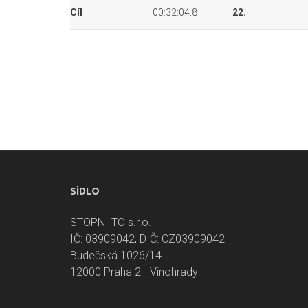
Cíl
00:32:04.8
22.
SÍDLO
STOPNI TO s.r.o.
IČ: 03909042, DIČ: CZ03909042
Budečská 1026/14
12000 Praha 2 - Vinohrady