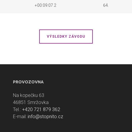
+00:09:07.2
64.
VÝSLEDKY ZÁVODU
PROVOZOVNA
Na kopečku 63
46851 Smržovka
Tel.:
+420 721 879 362
E-mail:
info@stopnito.cz