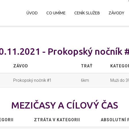
ÚVOD
CO UMÍME
CENÍK SLUŽEB
ZÁVODY
0.11.2021 - Prokopský nočník 
ZÁVOD
TRAŤ
KATEGO
Prokopský nočník #1
6km
Muži do 39
MEZIČASY A CÍLOVÝ ČAS
EGORII
ZTRÁTA V KATEGORII
ABSOLUTNÍ 