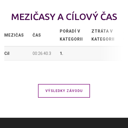
MEZIČASY A CÍLOVÝ ČAS
POŘADÍ V
ZTRÁTA V
A
MEZIČAS
ČAS
KATEGORII
KATEGORII
P
Cíl
00:26:40.3
1.
16
VÝSLEDKY ZÁVODU