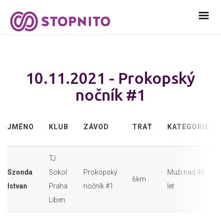
10.11.2021 - Prokopský
nočník #1
JMÉNO
KLUB
ZÁVOD
TRAŤ
KATEGORIE
TJ
Szonda
Sokol
Prokopský
Muži nad 40
6km
Istvan
Praha
nočník #1
let
Liben