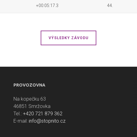
+00:05:17.3
44.
VÝSLEDKY ZÁVODU
PROVOZOVNA
Na kopečku 63
46851 Smržovka
Tel.:
+420 721 879 362
E-mail:
info@stopnito.cz