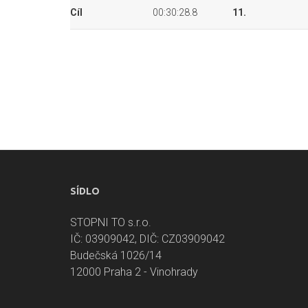
Cíl
00:30:28.8
11.
SÍDLO
STOPNI TO s.r.o.
IČ: 03909042, DIČ: CZ03909042
Budečská 1026/14
12000 Praha 2 - Vinohrady