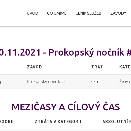
ÚVOD
CO UMÍME
CENÍK SLUŽEB
ZÁVODY
0.11.2021 - Prokopský nočník 
ZÁVOD
TRAŤ
KATE
j
Prokopský nočník #1
6km
Ženy 
MEZIČASY A CÍLOVÝ ČAS
EGORII
ZTRÁTA V KATEGORII
ABSOLUTNÍ 