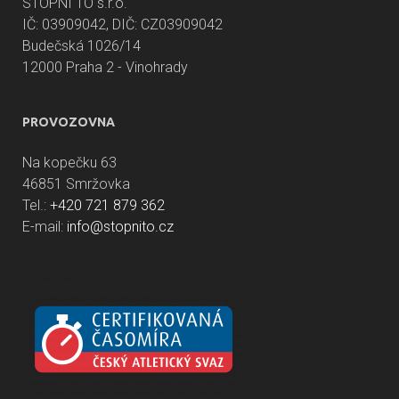
STOPNI TO s.r.o.
IČ: 03909042, DIČ: CZ03909042
Budečská 1026/14
12000 Praha 2 - Vinohrady
PROVOZOVNA
Na kopečku 63
46851 Smržovka
Tel.:
+420 721 879 362
E-mail:
info@stopnito.cz