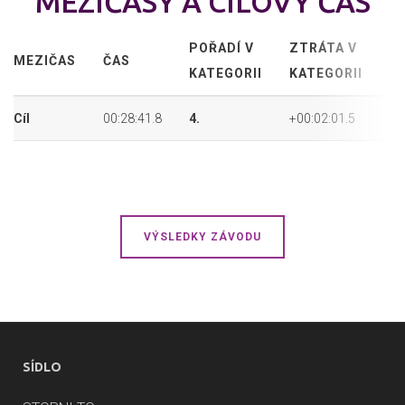
MEZIČASY A CÍLOVÝ ČAS
POŘADÍ V
ZTRÁTA V
A
MEZIČAS
ČAS
KATEGORII
KATEGORII
P
Cíl
00:28:41.8
4.
+00:02:01.5
31
VÝSLEDKY ZÁVODU
SÍDLO