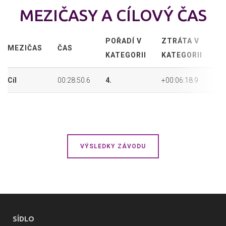
MEZIČASY A CÍLOVÝ ČAS
POŘADÍ V
ZTRÁTA V
A
MEZIČAS
ČAS
KATEGORII
KATEGORII
P
Cíl
00:28:50.6
4.
+00:06:18.9
32
VÝSLEDKY ZÁVODU
SÍDLO