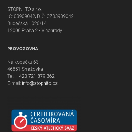
STOPNI TO s.r.o.
IČ: 03909042, DIČ: CZ03909042
Budečská 1026/14
12000 Praha 2 - Vinohrady
PROVOZOVNA
Na kopečku 63
46851 Smržovka
Tel.:
+420 721 879 362
E-mail:
info@stopnito.cz