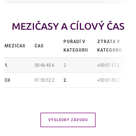
MEZIČASY A CÍLOVÝ ČAS
POŘADÍ V
ZTRÁTA V
A
MEZIČAS
ČAS
KATEGORII
KATEGORII
P
1.
00:46:40.6
2.
+00:01:17.2
33
Cíl
01:30:52.2
2.
+00:01:39.2
31
VÝSLEDKY ZÁVODU