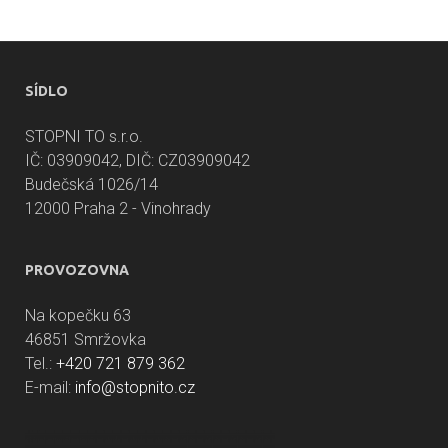
SÍDLO
STOPNI TO s.r.o.
IČ: 03909042, DIČ: CZ03909042
Budečská 1026/14
12000 Praha 2 - Vinohrady
PROVOZOVNA
Na kopečku 63
46851 Smržovka
Tel.:
+420 721 879 362
E-mail:
info@stopnito.cz