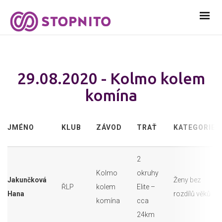
29.08.2020 - Kolmo kolem
komína
JMÉNO
KLUB
ZÁVOD
TRAŤ
KATEGORIE
2
Kolmo
okruhy
Jakunčková
Ženy bez
ŘLP
kolem
Elite –
Hana
rozdílů věků
komína
cca
24km