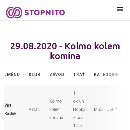
29.08.2020 - Kolmo kolem
komína
JMÉNO
KLUB
ZÁVOD
TRAŤ
KATEGORIE
Č
1
Kolmo
okruh
Virt
Virťáci
kolem
Hobby
Muži HOBBY
6
Radek
komína
– cca
12km