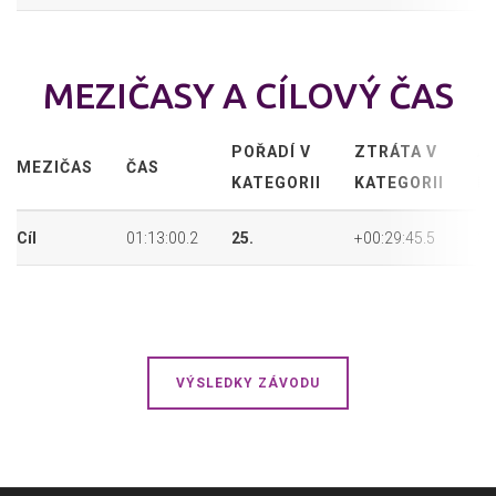
MEZIČASY A CÍLOVÝ ČAS
POŘADÍ V
ZTRÁTA V
A
MEZIČAS
ČAS
KATEGORII
KATEGORII
P
Cíl
01:13:00.2
25.
+00:29:45.5
33
VÝSLEDKY ZÁVODU