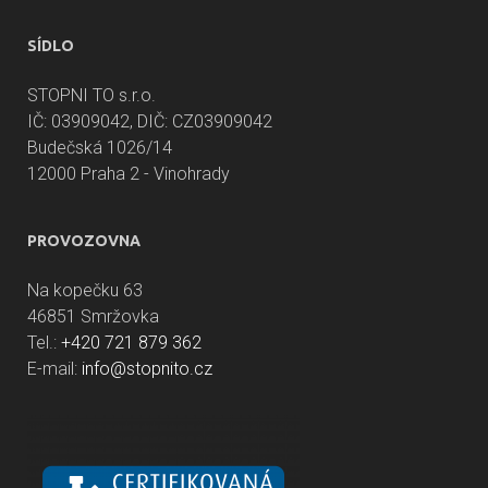
SÍDLO
STOPNI TO s.r.o.
IČ: 03909042, DIČ: CZ03909042
Budečská 1026/14
12000 Praha 2 - Vinohrady
PROVOZOVNA
Na kopečku 63
46851 Smržovka
Tel.:
+420 721 879 362
E-mail:
info@stopnito.cz