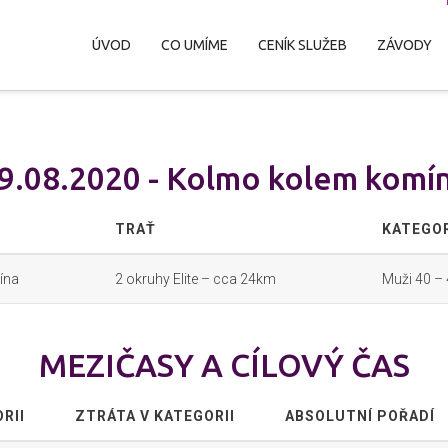
ÚVOD
CO UMÍME
CENÍK SLUŽEB
ZÁVODY
9.08.2020 - Kolmo kolem komí
TRAŤ
KATEGO
ína
2 okruhy Elite – cca 24km
Muži 40 – 
MEZIČASY A CÍLOVÝ ČAS
RII
ZTRÁTA V KATEGORII
ABSOLUTNÍ POŘADÍ