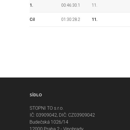
1.
00:46:30.1
11.
Cíl
01:30:28.2
11.
SÍDLO
STOPNI TO s.r.o.
IČ: 03909042, DIČ: CZ03909042
Budečská 1026/14
12000 Praha 2 - Vinohrady