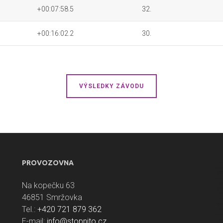
+00:07:58.5
32.
+00:16:02.2
30.
VÝSLEDKY ZÁVODU
PROVOZOVNA
Na kopečku 63
46851 Smržovka
Tel.:
+420 721 879 362
E-mail:
info@stopnito.cz