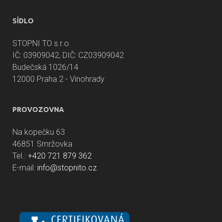
SÍDLO
STOPNI TO s.r.o.
IČ: 03909042, DIČ: CZ03909042
Budečská 1026/14
12000 Praha 2 - Vinohrady
PROVOZOVNA
Na kopečku 63
46851 Smržovka
Tel.:
+420 721 879 362
E-mail:
info@stopnito.cz