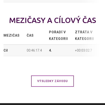
MEZIČASY A CÍLOVÝ ČAS
POŘADÍ V
ZTRÁTA V
A
MEZIČAS
ČAS
KATEGORII
KATEGORII
P
Cíl
00:46:17.4
4.
+00:03:02.7
4.
VÝSLEDKY ZÁVODU