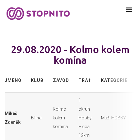
29.08.2020 - Kolmo kolem
komína
S
JMÉNO
KLUB
ZÁVOD
TRAŤ
KATEGORIE
Č
1
Kolmo
okruh
Mikeš
Bílina
kolem
Hobby
Muži HOBBY
2
Zdeněk
komína
– cca
12km