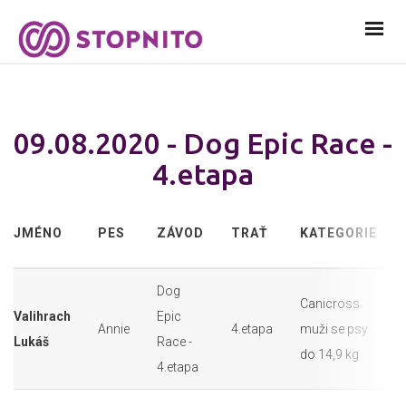
09.08.2020 - Dog Epic Race -
4.etapa
JMÉNO
PES
ZÁVOD
TRAŤ
KATEGORIE
Dog
Canicross
Valihrach
Epic
Annie
4.etapa
muži se psy
Lukáš
Race -
do 14,9 kg
4.etapa