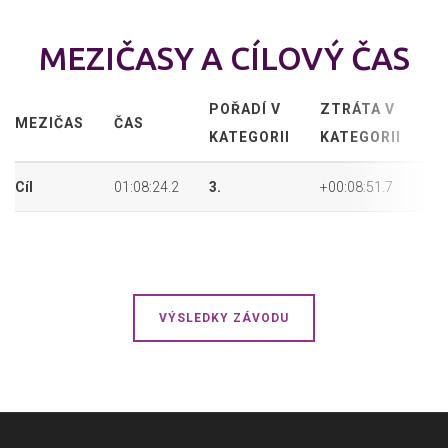
MEZIČASY A CÍLOVÝ ČAS
POŘADÍ V
ZTRÁTA V
A
MEZIČAS
ČAS
KATEGORII
KATEGORII
P
Cíl
01:08:24.2
3.
+00:08:51.7
8.
VÝSLEDKY ZÁVODU