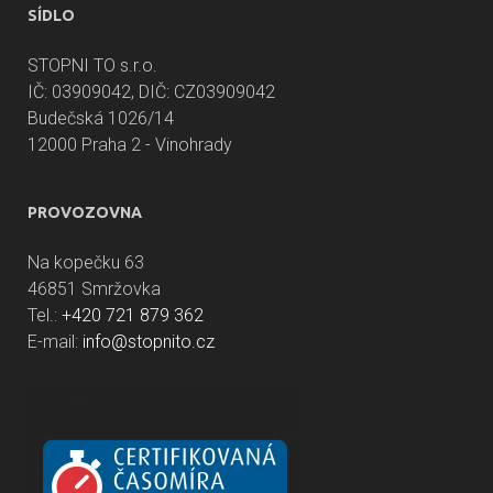
SÍDLO
STOPNI TO s.r.o.
IČ: 03909042, DIČ: CZ03909042
Budečská 1026/14
12000 Praha 2 - Vinohrady
PROVOZOVNA
Na kopečku 63
46851 Smržovka
Tel.:
+420 721 879 362
E-mail:
info@stopnito.cz