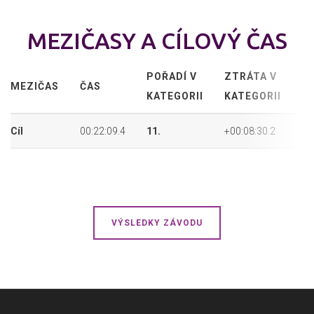
MEZIČASY A CÍLOVÝ ČAS
POŘADÍ V
ZTRÁTA V
A
MEZIČAS
ČAS
KATEGORII
KATEGORII
P
Cíl
00:22:09.4
11.
+00:08:30.2
34
VÝSLEDKY ZÁVODU