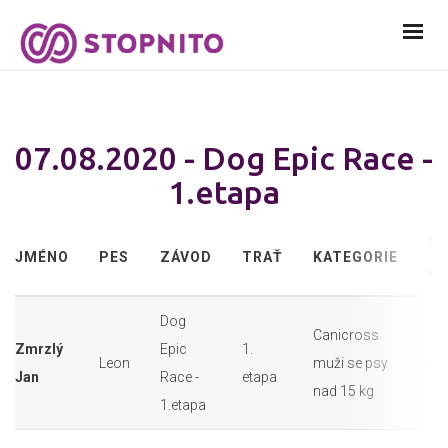
07.08.2020 - Dog Epic Race -
1.etapa
ST
JMÉNO
PES
ZÁVOD
TRAŤ
KATEGORIE
ČÍ
Dog
Canicross
Zmrzlý
Epic
1.
Leon
muži se psy
40
Jan
Race -
etapa
nad 15 kg
1.etapa