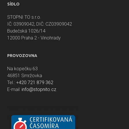
SÍDLO
STOPNI TO s.r.o.
IČ: 03909042, DIČ: CZ03909042
Budečská 1026/14
12000 Praha 2 - Vinohrady
PROVOZOVNA
Na kopečku 63
46851 Smržovka
Tel.:
+420 721 879 362
E-mail:
info@stopnito.cz