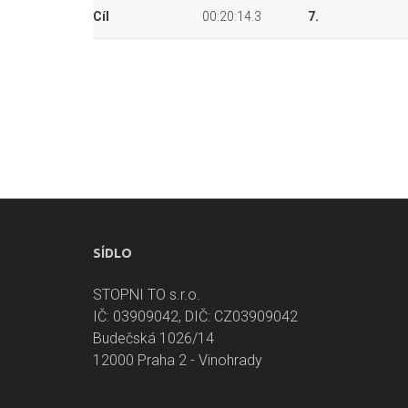
Cíl
00:20:14.3
7.
SÍDLO
STOPNI TO s.r.o.
IČ: 03909042, DIČ: CZ03909042
Budečská 1026/14
12000 Praha 2 - Vinohrady