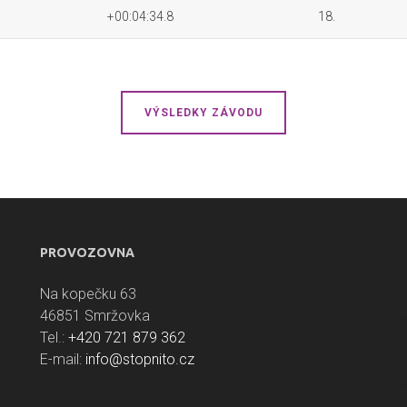
+00:04:34.8
18.
VÝSLEDKY ZÁVODU
PROVOZOVNA
Na kopečku 63
46851 Smržovka
Tel.:
+420 721 879 362
E-mail:
info@stopnito.cz