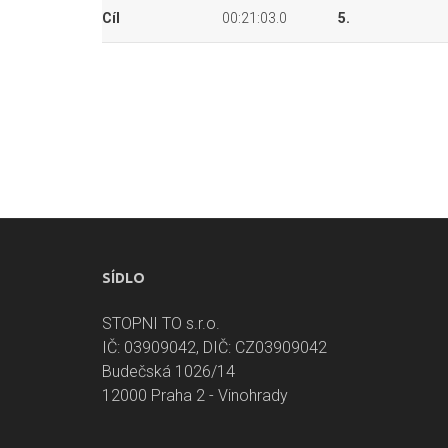
Cíl
00:21:03.0
5.
SÍDLO
STOPNI TO s.r.o.
IČ: 03909042, DIČ: CZ03909042
Budečská 1026/14
12000 Praha 2 - Vinohrady