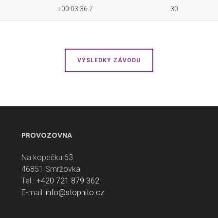
+00:03:36.7
30.
VÝSLEDKY ZÁVODU
PROVOZOVNA
Na kopečku 63
46851 Smržovka
Tel.:
+420 721 879 362
E-mail:
info@stopnito.cz