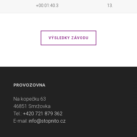
+00:01:40.3
13.
VÝSLEDKY ZÁVODU
PROVOZOVNA
Na kopečku 63
46851 Smržovka
Tel.:
+420 721 879 362
E-mail:
info@stopnito.cz