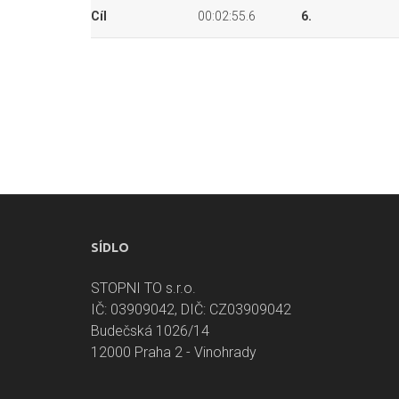
Cíl
00:02:55.6
6.
SÍDLO
STOPNI TO s.r.o.
IČ: 03909042, DIČ: CZ03909042
Budečská 1026/14
12000 Praha 2 - Vinohrady