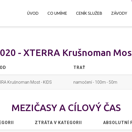
ÚVOD
CO UMÍME
CENÍK SLUŽEB
ZÁVODY
2020 - XTERRA Krušnoman Most
VOD
TRAŤ
RA Krušnoman Most - KIDS
namočení - 100m - 50m
MEZIČASY A CÍLOVÝ ČAS
EGORII
ZTRÁTA V KATEGORII
ABSOLUTNÍ 