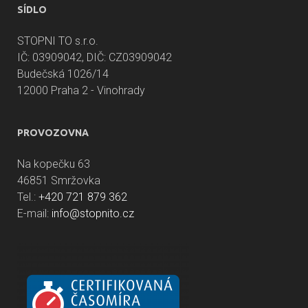
SÍDLO
STOPNI TO s.r.o.
IČ: 03909042, DIČ: CZ03909042
Budečská 1026/14
12000 Praha 2 - Vinohrady
PROVOZOVNA
Na kopečku 63
46851 Smržovka
Tel.:
+420 721 879 362
E-mail:
info@stopnito.cz