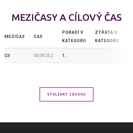
MEZIČASY A CÍLOVÝ ČAS
POŘADÍ V
ZTRÁTA V
A
MEZIČAS
ČAS
KATEGORII
KATEGORII
P
Cíl
00:09:23.2
1.
8.
VÝSLEDKY ZÁVODU