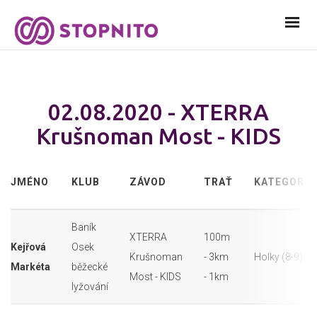
02.08.2020 - XTERRA
Krušnoman Most - KIDS
JMÉNO
KLUB
ZÁVOD
TRAŤ
KATEGORIE
Baník
XTERRA
100m
Kejřová
Osek
Krušnoman
- 3km
Holky (8-9)
Markéta
běžecké
Most - KIDS
- 1km
lyžování