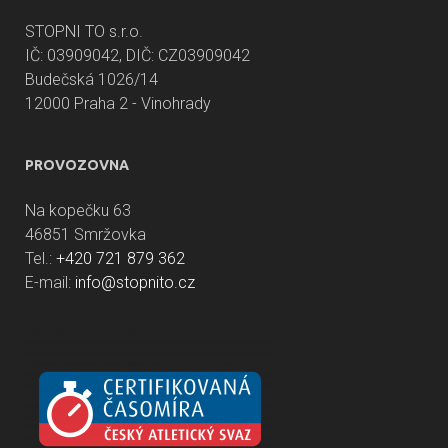
STOPNI TO s.r.o.
IČ: 03909042, DIČ: CZ03909042
Budečská 1026/14
12000 Praha 2 - Vinohrady
PROVOZOVNA
Na kopečku 63
46851 Smržovka
Tel.:
+420 721 879 362
E-mail:
info@stopnito.cz