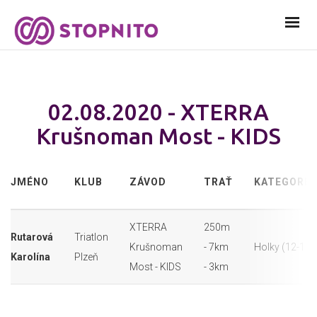
02.08.2020 - XTERRA
Krušnoman Most - KIDS
JMÉNO
KLUB
ZÁVOD
TRAŤ
KATEGORIE
XTERRA
250m
Rutarová
Triatlon
Krušnoman
- 7km
Holky (12-13)
Karolína
Plzeň
Most - KIDS
- 3km