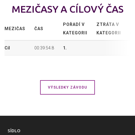
MEZIČASY A CÍLOVÝ ČAS
POŘADÍ V
ZTRÁTA V
A
MEZIČAS
ČAS
KATEGORII
KATEGORII
P
Cíl
00:39:54.8
1.
8.
VÝSLEDKY ZÁVODU
SÍDLO