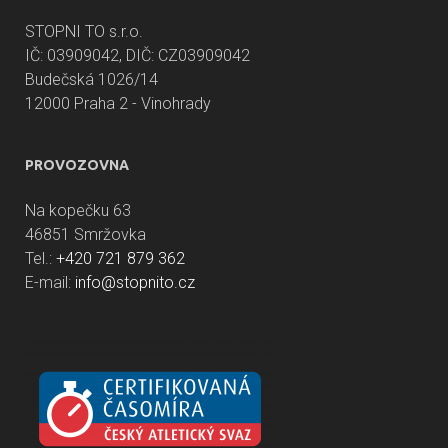
STOPNI TO s.r.o.
IČ: 03909042, DIČ: CZ03909042
Budečská 1026/14
12000 Praha 2 - Vinohrady
PROVOZOVNA
Na kopečku 63
46851 Smržovka
Tel.:
+420 721 879 362
E-mail:
info@stopnito.cz