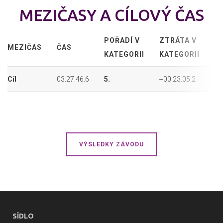
MEZIČASY A CÍLOVÝ ČAS
POŘADÍ V
ZTRÁTA V
A
MEZIČAS
ČAS
KATEGORII
KATEGORII
P
Cíl
03:27:46.6
5.
+00:23:05.2
14
VÝSLEDKY ZÁVODU
SÍDLO