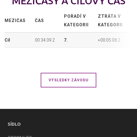
MEZIČASY A CÍLOVÝ ČAS
POŘADÍ V
ZTRÁTA V
A
MEZIČAS
ČAS
KATEGORII
KATEGORII
P
Cíl
00:34:39.2
7.
+00:05:08.2
49
VÝSLEDKY ZÁVODU
SÍDLO