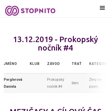
13.12.2019 - Prokopský
nočník #4
JMÉNO
KLUB
ZÁVOD
TRAŤ
KATEGORIE
Perglerová
Prokopský
Ženy se
6km
Daniela
nočník #4
psem