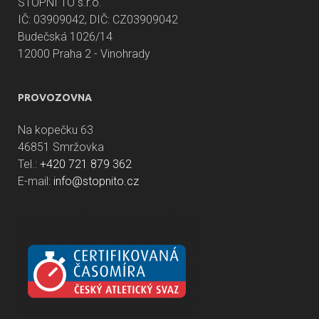
STOPNI TO s.r.o.
IČ: 03909042, DIČ: CZ03909042
Budečská 1026/14
12000 Praha 2 - Vinohrady
PROVOZOVNA
Na kopečku 63
46851 Smržovka
Tel.:
+420 721 879 362
E-mail:
info@stopnito.cz