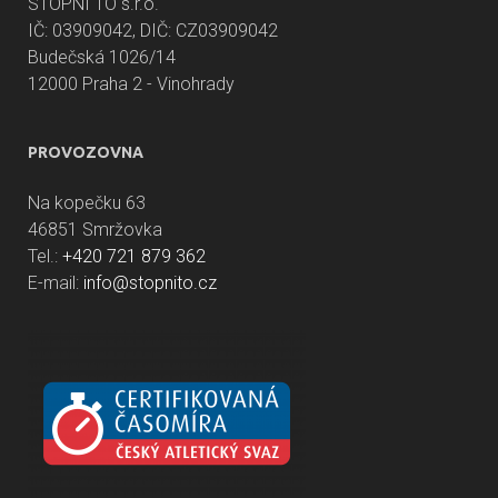
STOPNI TO s.r.o.
IČ: 03909042, DIČ: CZ03909042
Budečská 1026/14
12000 Praha 2 - Vinohrady
PROVOZOVNA
Na kopečku 63
46851 Smržovka
Tel.:
+420 721 879 362
E-mail:
info@stopnito.cz