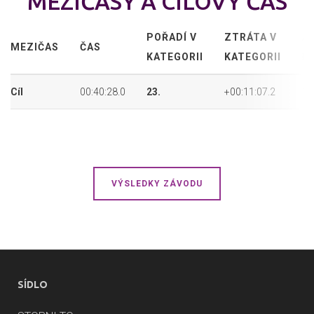
MEZIČASY A CÍLOVÝ ČAS
POŘADÍ V
ZTRÁTA V
A
MEZIČAS
ČAS
KATEGORII
KATEGORII
P
Cíl
00:40:28.0
23.
+00:11:07.2
11
VÝSLEDKY ZÁVODU
SÍDLO