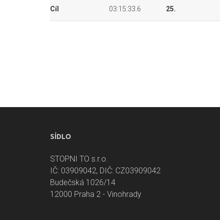
Cíl
03:15:33.6
25.
SÍDLO
STOPNI TO s.r.o.
IČ: 03909042, DIČ: CZ03909042
Budečská 1026/14
12000 Praha 2 - Vinohrady