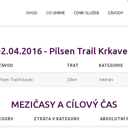
ÚVOD
CO UMÍME
CENÍK SLUŽEB
ZÁVODY
2.04.2016 - Pilsen Trail Krkav
ZÁVOD
TRAŤ
KATEGORIE
Pilsen Trail Krkavec
23km
Veteráni
MEZIČASY A CÍLOVÝ ČAS
EGORII
ZTRÁTA V KATEGORII
ABSOLUTNÍ 