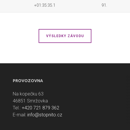
+01:35:35.1
91.
VÝSLEDKY ZÁVODU
PROVOZOVNA
Na kopečku 63
46851 Smržovka
Tel.:
+420 721 879 362
E-mail:
info@stopnito.cz