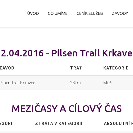
ÚVOD
CO UMÍME
CENÍK SLUŽEB
ZÁVODY
2.04.2016 - Pilsen Trail Krkav
ZÁVOD
TRAŤ
KATEGORIE
Pilsen Trail Krkavec
23km
Muži
MEZIČASY A CÍLOVÝ ČAS
EGORII
ZTRÁTA V KATEGORII
ABSOLUTNÍ 