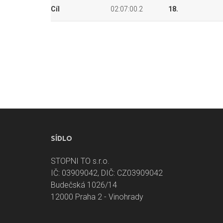
Cíl
02:07:00.2
18.
SÍDLO
STOPNI TO s.r.o.
IČ: 03909042, DIČ: CZ03909042
Budečská 1026/14
12000 Praha 2 - Vinohrady