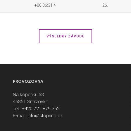
+00:36:31.4
26.
VÝSLEDKY ZÁVODU
PROVOZOVNA
Na kopečku 63
46851 Smržovka
Tel.:
+420 721 879 362
E-mail:
info@stopnito.cz