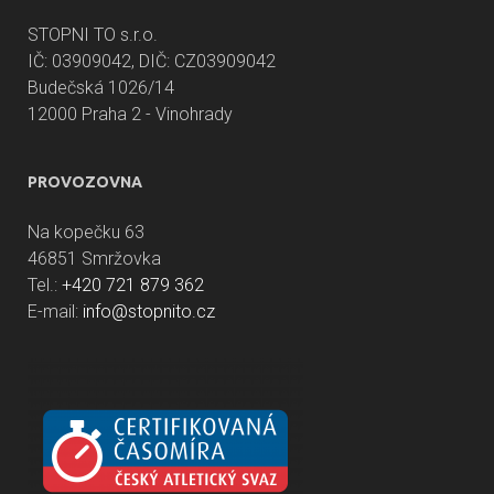
STOPNI TO s.r.o.
IČ: 03909042, DIČ: CZ03909042
Budečská 1026/14
12000 Praha 2 - Vinohrady
PROVOZOVNA
Na kopečku 63
46851 Smržovka
Tel.:
+420 721 879 362
E-mail:
info@stopnito.cz