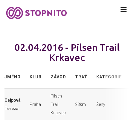
02.04.2016 - Pilsen Trail
Krkavec
S
JMÉNO
KLUB
ZÁVOD
TRAŤ
KATEGORIE
Č
Pilsen
Cejpová
Praha
Trail
23km
Ženy
2
Tereza
Krkavec