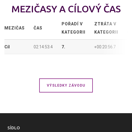
MEZIČASY A CÍLOVÝ ČAS
POŘADÍ V
ZTRÁTA V
A
MEZIČAS
ČAS
KATEGORII
KATEGORII
P
Cíl
02:14:53.4
7.
+00:20:56.7
38
VÝSLEDKY ZÁVODU
SÍDLO