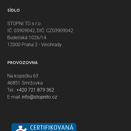
SÍDLO
STOPNI TO s.r.o.
IČ: 03909042, DIČ: CZ03909042
Budečská 1026/14
12000 Praha 2 - Vinohrady
PROVOZOVNA
Na kopečku 63
46851 Smržovka
Tel.:
+420 721 879 362
E-mail:
info@stopnito.cz