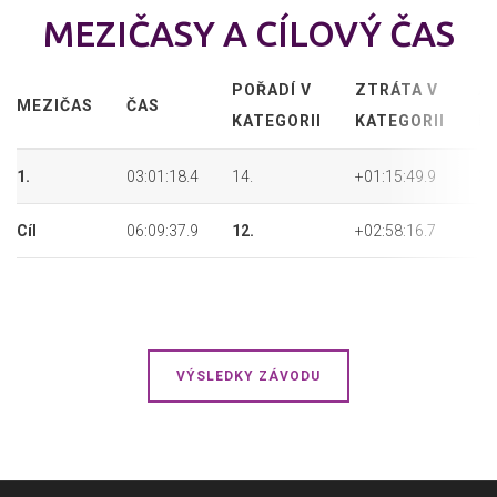
MEZIČASY A CÍLOVÝ ČAS
POŘADÍ V
ZTRÁTA V
A
MEZIČAS
ČAS
KATEGORII
KATEGORII
P
1.
03:01:18.4
14.
+01:15:49.9
32
Cíl
06:09:37.9
12.
+02:58:16.7
30
VÝSLEDKY ZÁVODU