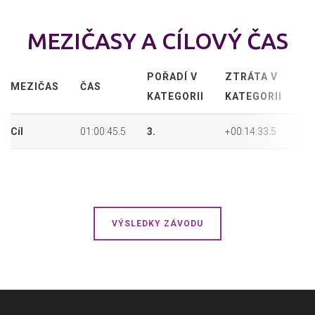
MEZIČASY A CÍLOVÝ ČAS
POŘADÍ V
ZTRÁTA V
A
MEZIČAS
ČAS
KATEGORII
KATEGORII
P
Cíl
01:00:45.5
3.
+00:14:33.5
4.
VÝSLEDKY ZÁVODU