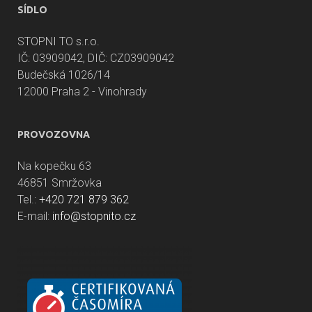
SÍDLO
STOPNI TO s.r.o.
IČ: 03909042, DIČ: CZ03909042
Budečská 1026/14
12000 Praha 2 - Vinohrady
PROVOZOVNA
Na kopečku 63
46851 Smržovka
Tel.:
+420 721 879 362
E-mail:
info@stopnito.cz