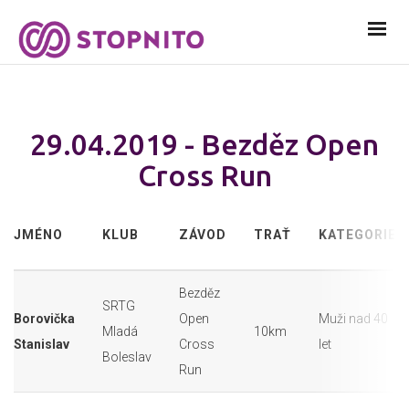
29.04.2019 - Bezděz Open
Cross Run
JMÉNO
KLUB
ZÁVOD
TRAŤ
KATEGORIE
Bezděz
SRTG
Borovička
Open
Muži nad 40
Mladá
10km
Stanislav
Cross
let
Boleslav
Run