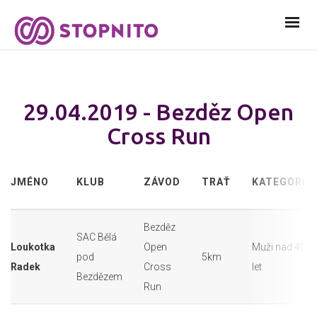
29.04.2019 - Bezděz Open
Cross Run
JMÉNO
KLUB
ZÁVOD
TRAŤ
KATEGORIE
Bezděz
SAC Bělá
Loukotka
Open
Muži nad 40
pod
5km
Radek
Cross
let
Bezdězem
Run