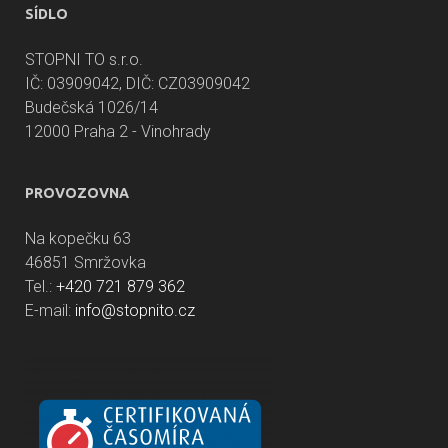
SÍDLO
STOPNI TO s.r.o.
IČ: 03909042, DIČ: CZ03909042
Budečská 1026/14
12000 Praha 2 - Vinohrady
PROVOZOVNA
Na kopečku 63
46851 Smržovka
Tel.:
+420 721 879 362
E-mail:
info@stopnito.cz