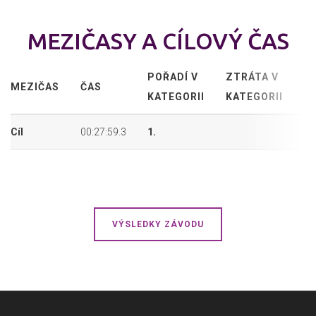
MEZIČASY A CÍLOVÝ ČAS
POŘADÍ V
ZTRÁTA V
A
MEZIČAS
ČAS
KATEGORII
KATEGORII
P
Cíl
00:27:59.3
1.
8.
VÝSLEDKY ZÁVODU