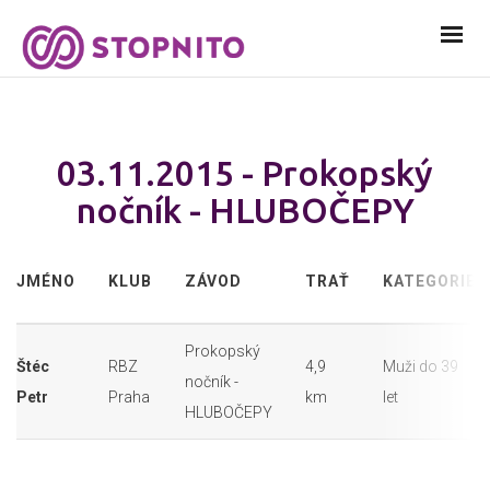
03.11.2015 - Prokopský
nočník - HLUBOČEPY
JMÉNO
KLUB
ZÁVOD
TRAŤ
KATEGORIE
Prokopský
Štéc
RBZ
4,9
Muži do 39
nočník -
Petr
Praha
km
let
HLUBOČEPY