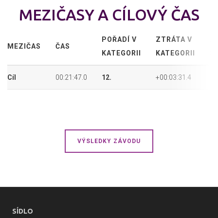
MEZIČASY A CÍLOVÝ ČAS
POŘADÍ V
ZTRÁTA V
A
MEZIČAS
ČAS
KATEGORII
KATEGORII
P
Cíl
00:21:47.0
12.
+00:03:31.4
14
VÝSLEDKY ZÁVODU
SÍDLO