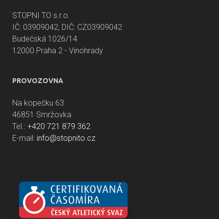
STOPNI TO s.r.o.
IČ: 03909042, DIČ: CZ03909042
Budečská 1026/14
12000 Praha 2 - Vinohrady
PROVOZOVNA
Na kopečku 63
46851 Smržovka
Tel.:
+420 721 879 362
E-mail:
info@stopnito.cz