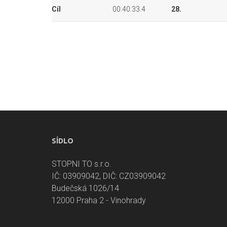
Cíl
00:40:33.4
28.
SÍDLO
STOPNI TO s.r.o.
IČ: 03909042, DIČ: CZ03909042
Budečská 1026/14
12000 Praha 2 - Vinohrady