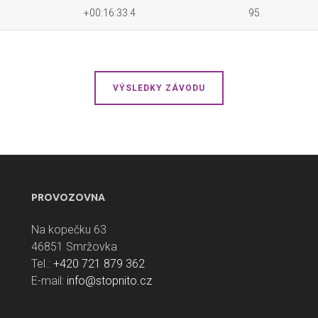
+00:16:33.4
95.
VÝSLEDKY ZÁVODU
PROVOZOVNA
Na kopečku 63
46851 Smržovka
Tel.:
+420 721 879 362
E-mail:
info@stopnito.cz