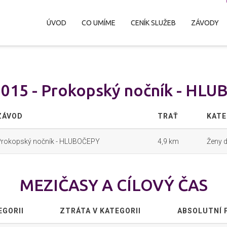
ÚVOD
CO UMÍME
CENÍK SLUŽEB
ZÁVODY
2015 - Prokopský nočník - HL
ZÁVOD
TRAŤ
KATE
Prokopský nočník - HLUBOČEPY
4,9 km
Ženy d
MEZIČASY A CÍLOVÝ ČAS
EGORII
ZTRÁTA V KATEGORII
ABSOLUTNÍ 