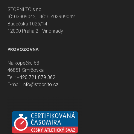
STOPNI TO s.r.o.
IČ: 03909042, DIČ: CZ03909042
Budečská 1026/14
12000 Praha 2 - Vinohrady
PROVOZOVNA
Na kopečku 63
46851 Smržovka
Tel.:
+420 721 879 362
E-mail:
info@stopnito.cz