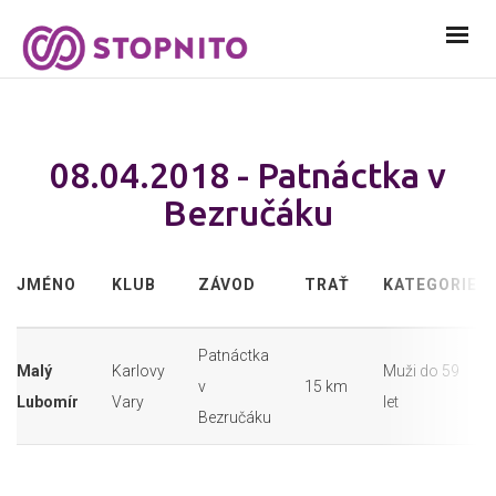
08.04.2018 - Patnáctka v
Bezručáku
JMÉNO
KLUB
ZÁVOD
TRAŤ
KATEGORIE
Patnáctka
Malý
Karlovy
Muži do 59
v
15 km
Lubomír
Vary
let
Bezručáku