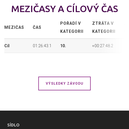
MEZIČASY A CÍLOVÝ ČAS
POŘADÍ V
ZTRÁTA V
A
MEZIČAS
ČAS
KATEGORII
KATEGORII
P
Cíl
01:26:43.1
10.
+00:27:48.2
75
VÝSLEDKY ZÁVODU
SÍDLO