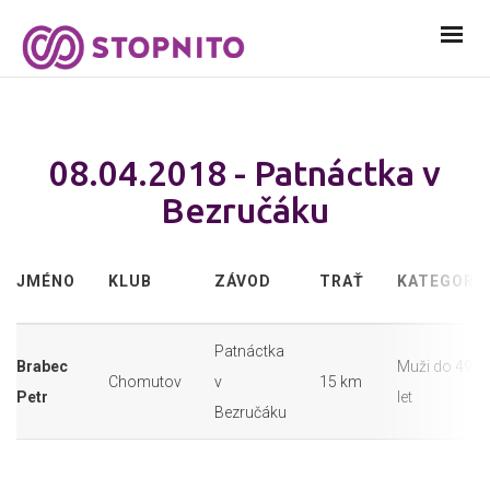
08.04.2018 - Patnáctka v
Bezručáku
JMÉNO
KLUB
ZÁVOD
TRAŤ
KATEGORIE
Patnáctka
Brabec
Muži do 49
Chomutov
v
15 km
Petr
let
Bezručáku