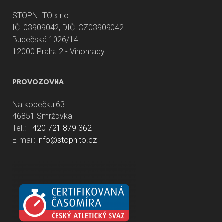
STOPNI TO s.r.o.
IČ: 03909042, DIČ: CZ03909042
Budečská 1026/14
12000 Praha 2 - Vinohrady
PROVOZOVNA
Na kopečku 63
46851 Smržovka
Tel.:
+420 721 879 362
E-mail:
info@stopnito.cz