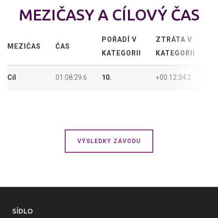
MEZIČASY A CÍLOVÝ ČAS
POŘADÍ V
ZTRÁTA V
A
MEZIČAS
ČAS
KATEGORII
KATEGORII
P
Cíl
01:08:29.6
10.
+00:12:34.2
30
VÝSLEDKY ZÁVODU
SÍDLO