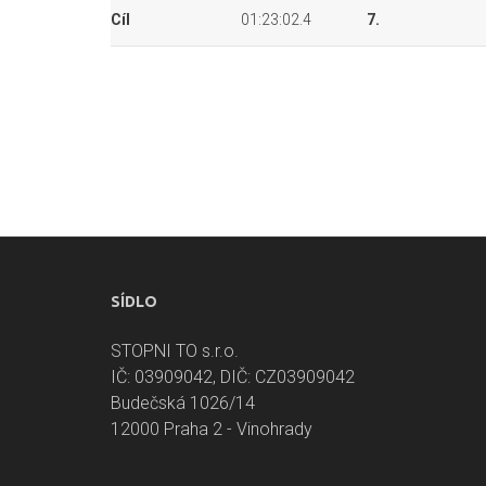
Cíl
01:23:02.4
7.
SÍDLO
STOPNI TO s.r.o.
IČ: 03909042, DIČ: CZ03909042
Budečská 1026/14
12000 Praha 2 - Vinohrady