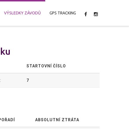
VÝSLEDKY ZÁVODŮ
GPS TRACKING
áku
E
STARTOVNÍ ČÍSLO
t
7
POŘADÍ
ABSOLUTNÍ ZTRÁTA