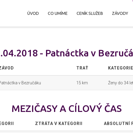
ÚVOD
CO UMÍME
CENÍK SLUŽEB
ZÁVODY
.04.2018 - Patnáctka v Bezruč
ZÁVOD
TRAŤ
KATEGORI
Patnáctka v Bezručáku
15 km
Ženy do 34 le
MEZIČASY A CÍLOVÝ ČAS
EGORII
ZTRÁTA V KATEGORII
ABSOLUTNÍ 