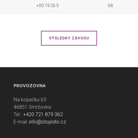
+00:19:26.5
68.
VÝSLEDKY ZÁVODU
PROVOZOVNA
Na kopečku 63
46851 Smržovka
Tel.:
+420 721 879 362
E-mail:
info@stopnito.cz