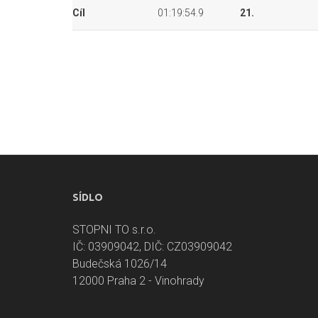
Cíl
01:19:54.9
21.
SÍDLO
STOPNI TO s.r.o.
IČ: 03909042, DIČ: CZ03909042
Budečská 1026/14
12000 Praha 2 - Vinohrady