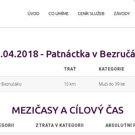
ÚVOD
CO UMÍME
CENÍK SLUŽEB
ZÁVODY
.04.2018 - Patnáctka v Bezruč
TRAŤ
KATEGORIE
v Bezručáku
15 km
Muži do 39 let
MEZIČASY A CÍLOVÝ ČAS
EGORII
ZTRÁTA V KATEGORII
ABSOLUTNÍ 