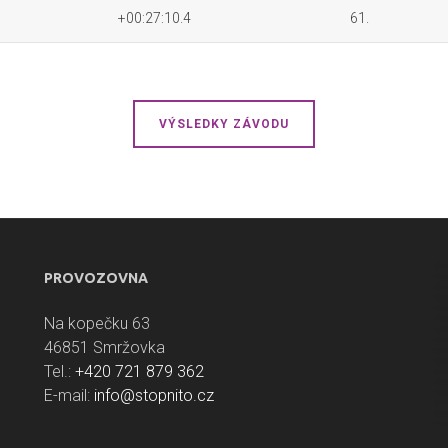
+00:27:10.4
61.
VÝSLEDKY ZÁVODU
PROVOZOVNA
Na kopečku 63
46851 Smržovka
Tel.:
+420 721 879 362
E-mail:
info@stopnito.cz