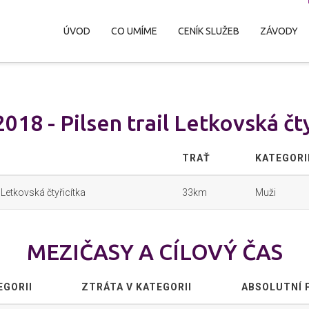
ÚVOD
CO UMÍME
CENÍK SLUŽEB
ZÁVODY
018 - Pilsen trail Letkovská čt
TRAŤ
KATEGORI
l Letkovská čtyřicítka
33km
Muži
MEZIČASY A CÍLOVÝ ČAS
EGORII
ZTRÁTA V KATEGORII
ABSOLUTNÍ 