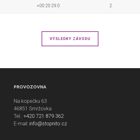
+00:20:29.0
2.
VÝSLEDKY ZÁVODU
PROVOZOVNA
Na kopečku 63
46851 Smržovka
Tel.:
+420 721 879 362
E-mail:
info@stopnito.cz