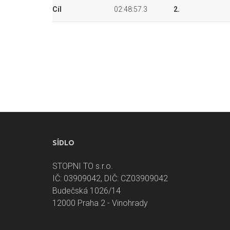
Cíl
02:48:57.3
2.
SÍDLO
STOPNI TO s.r.o.
IČ: 03909042, DIČ: CZ03909042
Budečská 1026/14
12000 Praha 2 - Vinohrady