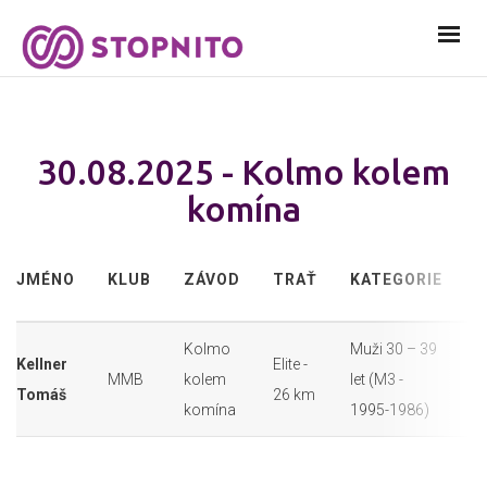
30.08.2025 - Kolmo kolem
komína
S
JMÉNO
KLUB
ZÁVOD
TRAŤ
KATEGORIE
Č
Kolmo
Muži 30 – 39
Kellner
Elite -
MMB
kolem
let (M3 -
5
Tomáš
26 km
komína
1995-1986)