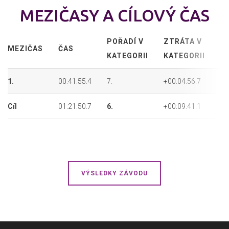
MEZIČASY A CÍLOVÝ ČAS
POŘADÍ V
ZTRÁTA V
P
MEZIČAS
ČAS
KATEGORII
KATEGORII
P
1.
00:41:55.4
7.
+00:04:56.7
13
Cíl
01:21:50.7
6.
+00:09:41.1
13
VÝSLEDKY ZÁVODU