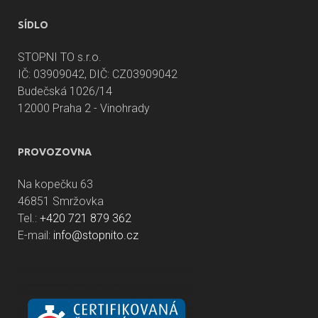
SÍDLO
STOPNI TO s.r.o.
IČ: 03909042, DIČ: CZ03909042
Budečská 1026/14
12000 Praha 2 - Vinohrady
PROVOZOVNA
Na kopečku 63
46851 Smržovka
Tel.:
+420 721 879 362
E-mail:
info@stopnito.cz