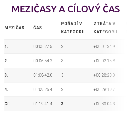
MEZIČASY A CÍLOVÝ ČAS
POŘADÍ V
ZTRÁTA V
P
MEZIČAS
ČAS
KATEGORII
KATEGORII
P
1.
00:05:27.5
3.
+00:01:34.9
9.
2.
00:06:54.2
3.
+00:02:15.8
11
3.
01:08:42.0
3.
+00:28:20.3
11
4.
01:09:25.4
3.
+00:28:19.7
11
Cíl
01:19:41.4
3.
+00:30:04.3
11