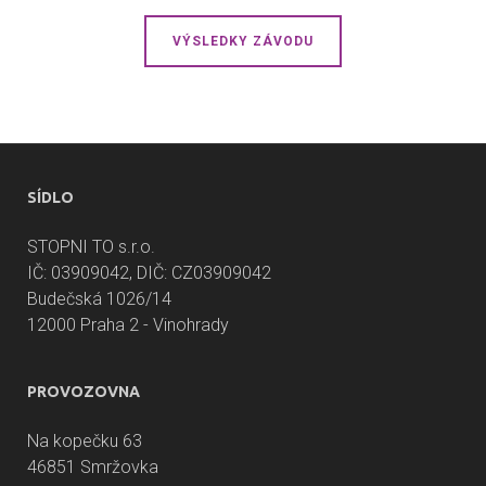
VÝSLEDKY ZÁVODU
SÍDLO
STOPNI TO s.r.o.
IČ: 03909042, DIČ: CZ03909042
Budečská 1026/14
12000 Praha 2 - Vinohrady
PROVOZOVNA
Na kopečku 63
46851 Smržovka