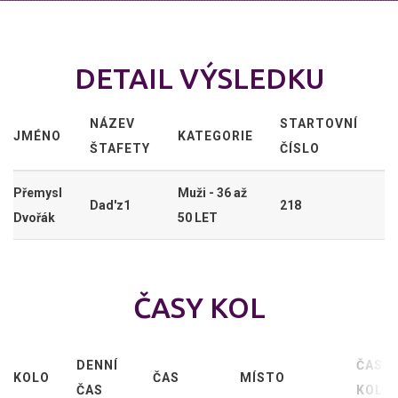
DETAIL VÝSLEDKU
NÁZEV
STARTOVNÍ
JMÉNO
KATEGORIE
ŠTAFETY
ČÍSLO
Přemysl
Muži - 36 až
Dad'z1
218
Dvořák
50 LET
ČASY KOL
DENNÍ
ČAS
KOLO
ČAS
MÍSTO
ČAS
KOLA