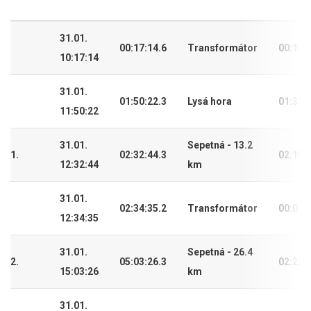
31.01.
00:17:14.6
Transformátor
00:17:
10:17:14
31.01.
01:50:22.3
Lysá hora
01:33:
11:50:22
31.01.
Sepetná - 13.2
1.
02:32:44.3
02:15:
12:32:44
km
31.01.
02:34:35.2
Transformátor
00:01:
12:34:35
31.01.
Sepetná - 26.4
2.
05:03:26.3
02:28:
15:03:26
km
31.01.