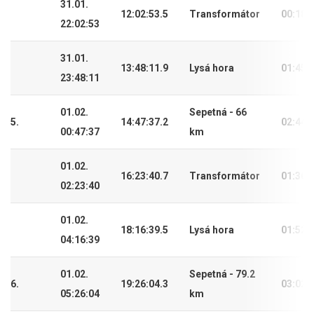
31.01.
12:02:53.5
Transformátor
00:18:
22:02:53
31.01.
13:48:11.9
Lysá hora
01:45:
23:48:11
01.02.
Sepetná - 66
5.
14:47:37.2
02:44:
00:47:37
km
01.02.
16:23:40.7
Transformátor
01:36:
02:23:40
01.02.
18:16:39.5
Lysá hora
01:52:
04:16:39
01.02.
Sepetná - 79.2
6.
19:26:04.3
03:02:
05:26:04
km