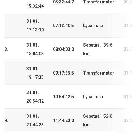
05:32:44.7
Transformátor
00:29:
15:32:44
31.01.
07:13:10.5
Lysá hora
01:40:
17:13:10
31.01.
Sepetná - 39.6
3.
08:04:03.0
02:31:
18:04:03
km
31.01.
09:17:35.5
Transformátor
01:13:
19:17:35
31.01.
10:54:12.5
Lysá hora
01:36:
20:54:12
31.01.
Sepetná - 52.8
4.
11:44:23.0
02:26:
21:44:23
km