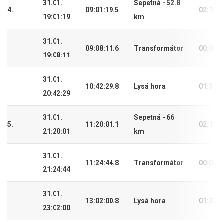
31.01.
Sepetná - 52.8
4.
09:01:19.5
02:16:
19:01:19
km
31.01.
09:08:11.6
Transformátor
00:06:
19:08:11
31.01.
10:42:29.8
Lysá hora
01:34:
20:42:29
31.01.
Sepetná - 66
5.
11:20:01.1
02:11:
21:20:01
km
31.01.
11:24:44.8
Transformátor
00:04:
21:24:44
31.01.
13:02:00.8
Lysá hora
01:37:
23:02:00