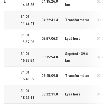
2.
04:15:26.9
02:05:
14:15:26
km
31.01.
04:22:41.4
Transformátor
00:07:
14:22:41
31.01.
05:57:06.3
Lysá hora
01:34:
15:57:06
31.01.
Sepetná - 39.6
3.
06:35:54.8
02:13:
16:35:54
km
31.01.
06:45:09.8
Transformátor
00:09:
16:45:09
31.01.
08:22:11.0
Lysá hora
01:37:
18:22:11