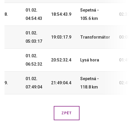
01.02.
Sepetná -
8.
18:54:43.9
02:32:
04:54:43
105.6 km
01.02.
19:03:17.9
Transformátor
00:08:
05:03:17
01.02.
20:52:32.4
Lysá hora
01:49:
06:52:32
01.02.
Sepetná -
9.
21:49:04.4
02:45:
07:49:04
118.8 km
ZPĚT