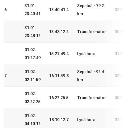
31.01.
Sepetná - 79.2
6.
13:40:41.4
02:15:
23:40:41
km
31.01.
13:48:12.2
Transformátor
00:07:
23:48:12
01.02.
15:27:49.4
Lysá hora
01:39:
01:27:49
01.02.
Sepetná - 92.4
7.
16:11:59.8
02:23:
02:11:59
km
01.02.
16:22:25.5
Transformátor
00:10:
02:22:25
01.02.
18:10:12.7
Lysá hora
01:47:
04:10:12