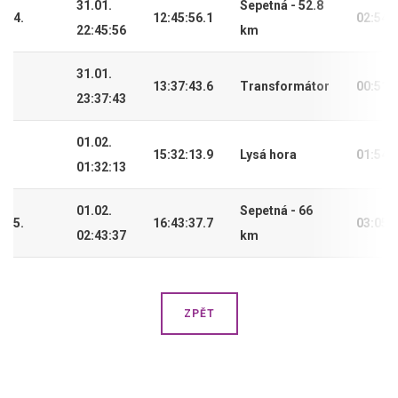
31.01.
Sepetná - 52.8
4.
12:45:56.1
02:54:
22:45:56
km
31.01.
13:37:43.6
Transformátor
00:51:
23:37:43
01.02.
15:32:13.9
Lysá hora
01:54:
01:32:13
01.02.
Sepetná - 66
5.
16:43:37.7
03:05:
02:43:37
km
ZPĚT