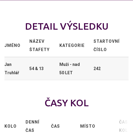
DETAIL VÝSLEDKU
NÁZEV
STARTOVNÍ
JMÉNO
KATEGORIE
ŠTAFETY
ČÍSLO
Jan
Muži - nad
54 & 13
242
Truhlář
50 LET
ČASY KOL
DENNÍ
ČAS
KOLO
ČAS
MÍSTO
ČAS
KOLA