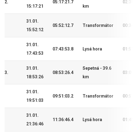
2.
05:17:21.7
02:38:
15:17:21
km
31.01.
05:52:12.7
Transformátor
00:34:
15:52:12
31.01.
07:43:53.8
Lysá hora
01:51:
17:43:53
31.01.
Sepetná - 39.6
3.
08:53:26.4
03:01:
18:53:26
km
31.01.
09:51:03.2
Transformátor
00:57:
19:51:03
31.01.
11:36:46.4
Lysá hora
01:45:
21:36:46